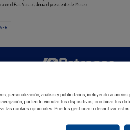
ro en el País Vasco”, decía el presidente del Museo
LVER
San Martín 5-Edificio Muñatones,
48550 Muskiz (Bizkaia)
Telf. 946 357 000
s, personalización, análisis y publicitarios, incluyendo anuncios
© 2026 Petronor S.A.
 navegación, pudiendo vincular tus dispositivos, combinar tus dat
ar las cookies opcionales. Puedes gestionar o desactivar estas