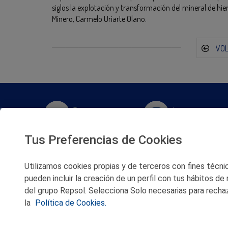
siglos la explotación y transformación del mineral de hier
Minero, Carmelo Uriarte Olano.
VO
Twitter
Instagram
Tus Preferencias de Cookies
Facebook
Slideshare
Utilizamos cookies propias y de terceros con fines técnico
Youtube
Soundcloud
pueden incluir la creación de un perfil con tus hábitos de
del grupo Repsol. Selecciona Solo necesarias para rechaz
Flickr
la
Política de Cookies.