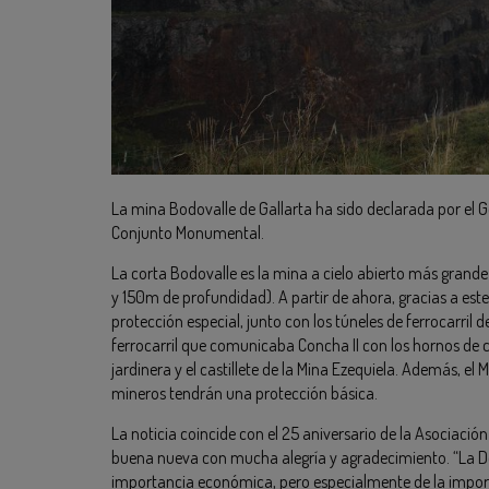
La mina Bodovalle de Gallarta ha sido declarada por el G
Conjunto Monumental.
La corta Bodovalle es la mina a cielo abierto más gran
y 150m de profundidad). A partir de ahora, gracias a es
protección especial, junto con los túneles de ferrocarril 
ferrocarril que comunicaba Concha II con los hornos de ca
jardinera y el castillete de la Mina Ezequiela. Además, el 
mineros tendrán una protección básica.
La noticia coincide con el 25 aniversario de la Asociació
buena nueva con mucha alegría y agradecimiento. “La D
importancia económica, pero especialmente de la importa