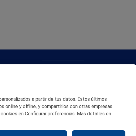
CONTACTO
MAPA WEB
POLITICA DE PRIVACIDAD
 personalizados a partir de tus datos. Estos últimos
AVISO LEGAL
os online y offline, y compartirlos con otras empresas
 cookies en Configurar preferencias. Más detalles en
POLITICA DE COOKIES
CANAL DE ÉTICA