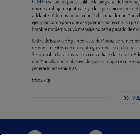
Fidel Presa
, por su parte, calificó la biografía de homena
quienes trabajaron junto a él y a los que vinieron por de
adelante”. Además, añadió que “la historia de don Marcel
ejemplar como para que aseguremos por escrito su perm
hombre moderno, cuyo mensaje no se ha pasado de mo
Ilustre de Bizkaia e hijo Predilecto de Muskiz, se rememo
reconocimientos con otra entrega simbólica en la que el
Seco, recibió las actas para su custodia en la escuela. 
don Marcelo, con el objetivo de que su imagen y su ejem
generaciones venideras.
Fotos,
aquí.
VO
Twitter
Instagram