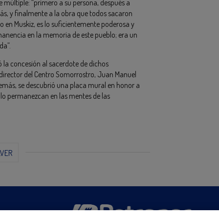
je múltiple: “primero a su persona, después a
trás, y finalmente a la obra que todos sacaron
o en Muskiz, es lo suficientemente poderosa y
anencia en la memoria de este pueblo; era un
da”.
ró la concesión al sacerdote de dichos
 director del Centro Somorrostro, Juan Manuel
Además, se descubrió una placa mural en honor a
plo permanezcan en las mentes de las
LVER