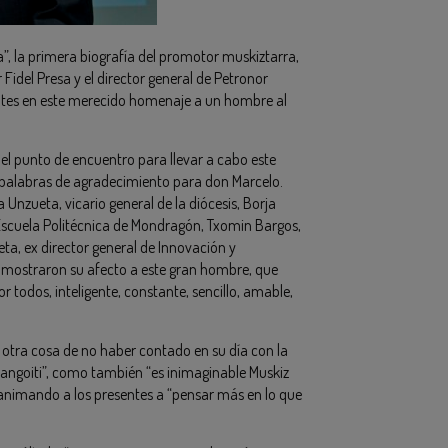
ia”, la primera biografía del promotor muskiztarra,
Fidel Presa y el director general de Petronor
entes en este merecido homenaje a un hombre al
 el punto de encuentro para llevar a cabo este
as palabras de agradecimiento para don Marcelo.
 Unzueta, vicario general de la diócesis, Borja
a Escuela Politécnica de Mondragón, Txomin Bargos,
ta, ex director general de Innovación y
 mostraron su afecto a este gran hombre, que
todos, inteligente, constante, sencillo, amable,
 otra cosa de no haber contado en su día con la
Gangoiti”, como también “es inimaginable Muskiz
so animando a los presentes a “pensar más en lo que