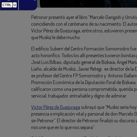
CTRL
U
Petronor presentó ayer el libro “Marcelo Gangoiti y Urrut
coincidiendo con el centenario de su nacimiento. El autor 
Víctor Pérez de Guezuraga, entre otros, estuvieron pres
que Muskiz le debe mucho.
El edificio Suberri del Centro Formación Somorrostro fue
acto honorífico. Todos los allí presentes tuvieron bonit
José Luis Bilbao, diputado general de Bizkaia, Ángel María
Liaño, alcalde de Muskiz, Javier Retegi, ex director de l
ex profesor del Centro FP Somorrostro y Antonio Gallarre
Promoción Económica de la Diputación Foral de Bizkaia,
calificaron como una persona comprometida, querida por 
servicial, trabajador, entrañable y digno de admirar.
Víctor Pérez de Guezuraga
subrayó que “Muskiz sería hoy
presencia e implicación vital y personal de don Marcelo 
sin Petronor”. El director de Petronor finalizó su discur
nos une que en lo que nos separa”.