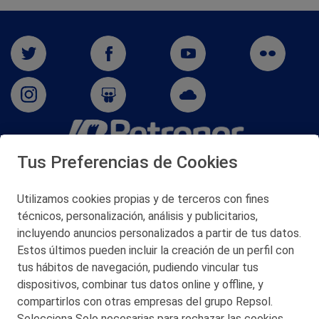
Tus Preferencias de Cookies
San Martín 5-Edificio Muñatones,
48550 Muskiz (Bizkaia)
Telf. 946 357 000
Utilizamos cookies propias y de terceros con fines
© 2026 Petronor S.A.
técnicos, personalización, análisis y publicitarios,
incluyendo anuncios personalizados a partir de tus datos.
Estos últimos pueden incluir la creación de un perfil con
tus hábitos de navegación, pudiendo vincular tus
dispositivos, combinar tus datos online y offline, y
CONTACTO
compartirlos con otras empresas del grupo Repsol.
Selecciona Solo necesarias para rechazar las cookies