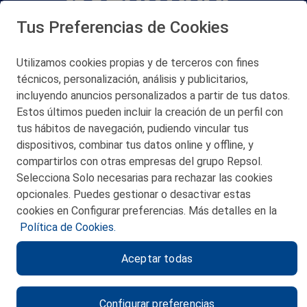
Tus Preferencias de Cookies
San Martín 5-Edificio Muñatones,
48550 Muskiz (Bizkaia)
Telf. 946 357 000
Utilizamos cookies propias y de terceros con fines
© 2026 Petronor S.A.
técnicos, personalización, análisis y publicitarios,
incluyendo anuncios personalizados a partir de tus datos.
Estos últimos pueden incluir la creación de un perfil con
tus hábitos de navegación, pudiendo vincular tus
dispositivos, combinar tus datos online y offline, y
CONTACTO
compartirlos con otras empresas del grupo Repsol.
Selecciona Solo necesarias para rechazar las cookies
MAPA WEB
opcionales. Puedes gestionar o desactivar estas
POLITICA DE PRIVACIDAD
cookies en Configurar preferencias. Más detalles en la
Política de Cookies.
AVISO LEGAL
Aceptar todas
POLITICA DE COOKIES
CANAL DE ÉTICA
Configurar preferencias