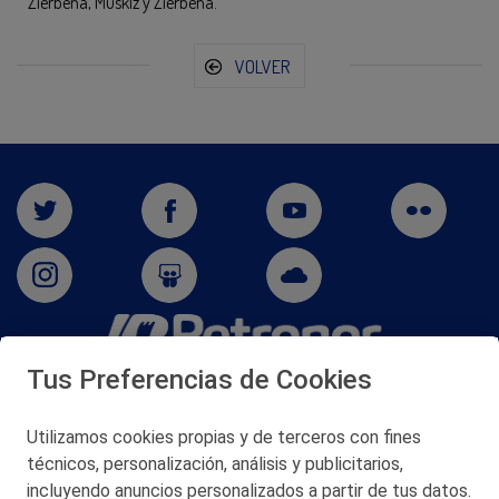
Zierbena, Muskiz y Zierbena.
VOLVER
Tus Preferencias de Cookies
San Martín 5-Edificio Muñatones,
48550 Muskiz (Bizkaia)
Telf. 946 357 000
Utilizamos cookies propias y de terceros con fines
© 2026 Petronor S.A.
técnicos, personalización, análisis y publicitarios,
incluyendo anuncios personalizados a partir de tus datos.