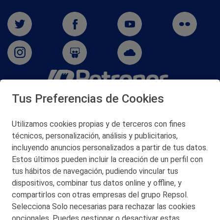
Tus Preferencias de Cookies
San Martín 5-Edificio Muñatones,
48550 Muskiz (Bizkaia)
Telf. 946 357 000
Utilizamos cookies propias y de terceros con fines
© 2026 Petronor S.A.
técnicos, personalización, análisis y publicitarios,
incluyendo anuncios personalizados a partir de tus datos.
Estos últimos pueden incluir la creación de un perfil con
tus hábitos de navegación, pudiendo vincular tus
dispositivos, combinar tus datos online y offline, y
CONTACTO
compartirlos con otras empresas del grupo Repsol.
Selecciona Solo necesarias para rechazar las cookies
MAPA WEB
opcionales. Puedes gestionar o desactivar estas