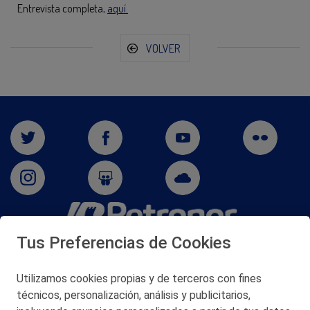
Entrevista completa,
aquí.
VOLVER
Tus Preferencias de Cookies
San Martín 5-Edificio Muñatones,
48550 Muskiz (Bizkaia)
Telf. 946 357 000
Utilizamos cookies propias y de terceros con fines
© 2026 Petronor S.A.
técnicos, personalización, análisis y publicitarios,