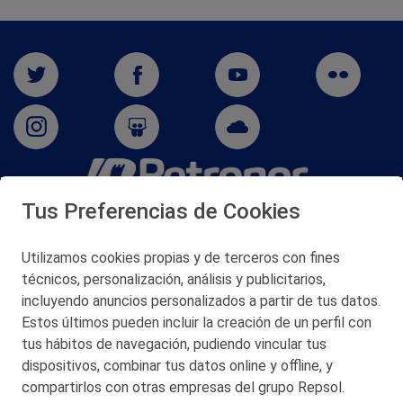
Tus Preferencias de Cookies
San Martín 5-Edificio Muñatones,
48550 Muskiz (Bizkaia)
Telf. 946 357 000
Utilizamos cookies propias y de terceros con fines
© 2026 Petronor S.A.
técnicos, personalización, análisis y publicitarios,
incluyendo anuncios personalizados a partir de tus datos.
Estos últimos pueden incluir la creación de un perfil con
tus hábitos de navegación, pudiendo vincular tus
dispositivos, combinar tus datos online y offline, y
CONTACTO
compartirlos con otras empresas del grupo Repsol.