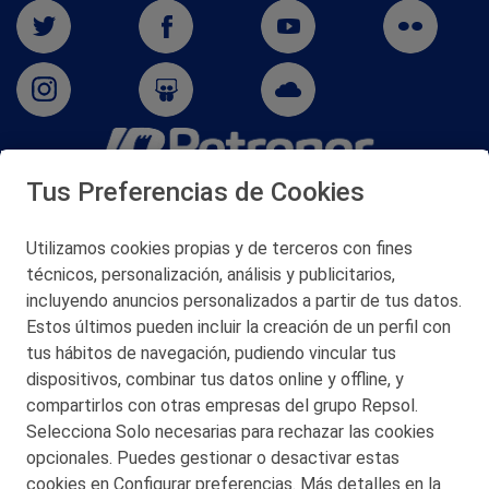
Tus Preferencias de Cookies
San Martín 5-Edificio Muñatones,
48550 Muskiz (Bizkaia)
Telf. 946 357 000
Utilizamos cookies propias y de terceros con fines
© 2026 Petronor S.A.
técnicos, personalización, análisis y publicitarios,
incluyendo anuncios personalizados a partir de tus datos.
Estos últimos pueden incluir la creación de un perfil con
tus hábitos de navegación, pudiendo vincular tus
dispositivos, combinar tus datos online y offline, y
CONTACTO
compartirlos con otras empresas del grupo Repsol.
Selecciona Solo necesarias para rechazar las cookies
MAPA WEB
opcionales. Puedes gestionar o desactivar estas
POLITICA DE PRIVACIDAD
cookies en Configurar preferencias. Más detalles en la