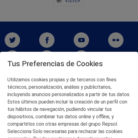
VOLVER
Tus Preferencias de Cookies
Utilizamos cookies propias y de terceros con fines
San Martín 5-Edificio Muñatones,
técnicos, personalización, análisis y publicitarios,
48550 Muskiz (Bizkaia)
incluyendo anuncios personalizados a partir de tus datos.
Telf. 946 357 000
Estos últimos pueden incluir la creación de un perfil con
© 2026 Petronor S.A.
tus hábitos de navegación, pudiendo vincular tus
dispositivos, combinar tus datos online y offline, y
compartirlos con otras empresas del grupo Repsol.
Selecciona Solo necesarias para rechazar las cookies