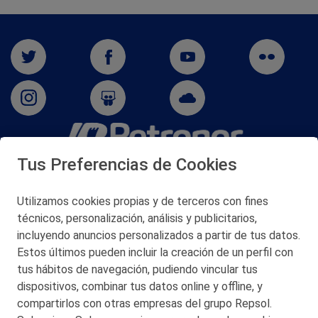
Tus Preferencias de Cookies
San Martín 5-Edificio Muñatones,
48550 Muskiz (Bizkaia)
Telf. 946 357 000
Utilizamos cookies propias y de terceros con fines
© 2026 Petronor S.A.
técnicos, personalización, análisis y publicitarios,
incluyendo anuncios personalizados a partir de tus datos.
Estos últimos pueden incluir la creación de un perfil con
tus hábitos de navegación, pudiendo vincular tus
dispositivos, combinar tus datos online y offline, y
CONTACTO
compartirlos con otras empresas del grupo Repsol.