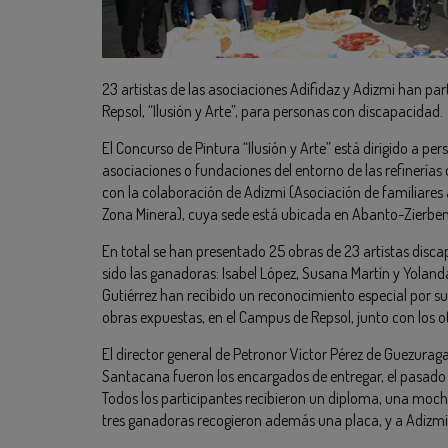
23 artistas de las asociaciones Adifidaz y Adizmi han par
Repsol, “Ilusión y Arte”, para personas con discapacidad.
El Concurso de Pintura “Ilusión y Arte” está dirigido a pe
asociaciones o fundaciones del entorno de las refinerías
con la colaboración de Adizmi (Asociación de familiares 
Zona Minera), cuya sede está ubicada en Abanto-Zierbena,
En total se han presentado 25 obras de 23 artistas disca
sido las ganadoras: Isabel López, Susana Martín y Yolan
Gutiérrez han recibido un reconocimiento especial por s
obras expuestas, en el Campus de Repsol, junto con los ot
El director general de Petronor Víctor Pérez de Guezura
Santacana fueron los encargados de entregar, el pasado 
Todos los participantes recibieron un diploma, una mochil
tres ganadoras recogieron además una placa, y a Adizmi