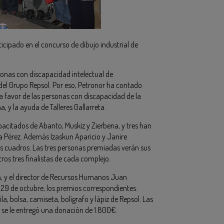
ticipado en el concurso de dibujo industrial de
rsonas con discapacidad intelectual de
 del Grupo Repsol. Por eso, Petronor ha contado
a favor de las personas con discapacidad de la
 y la ayuda de Talleres Gallarreta.
pacitados de Abanto, Muskiz y Zierbena, y tres han
da Pérez. Además Izaskun Aparicio y Janire
us cuadros. Las tres personas premiadas verán sus
ros tres finalistas de cada complejo.
ga, y el director de Recursos Humanos Juan
29 de octubre, los premios correspondientes.
a, bolsa, camiseta, bolígrafo y lápiz de Repsol. Las
 se le entregó una donación de 1.800€.