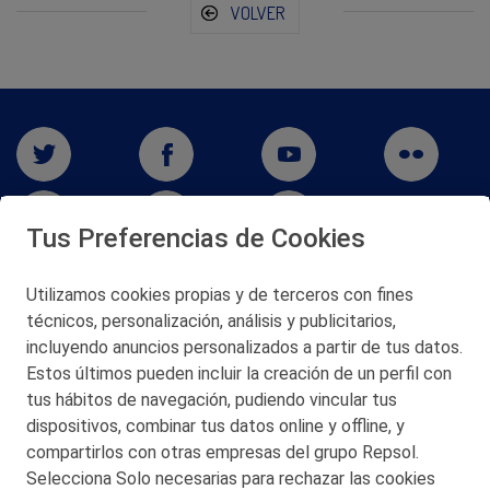
VOLVER
Tus Preferencias de Cookies
Utilizamos cookies propias y de terceros con fines
técnicos, personalización, análisis y publicitarios,
San Martín 5-Edificio Muñatones,
48550 Muskiz (Bizkaia)
incluyendo anuncios personalizados a partir de tus datos.
Telf. 946 357 000
Estos últimos pueden incluir la creación de un perfil con
© 2026 Petronor S.A.
tus hábitos de navegación, pudiendo vincular tus
dispositivos, combinar tus datos online y offline, y
compartirlos con otras empresas del grupo Repsol.
Selecciona Solo necesarias para rechazar las cookies