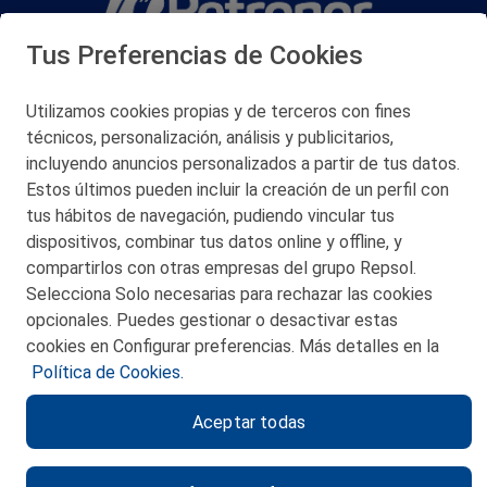
Tus Preferencias de Cookies
San Martín 5-Edificio Muñatones,
48550 Muskiz (Bizkaia)
Telf. 946 357 000
Utilizamos cookies propias y de terceros con fines
© 2026 Petronor S.A.
técnicos, personalización, análisis y publicitarios,
incluyendo anuncios personalizados a partir de tus datos.
Estos últimos pueden incluir la creación de un perfil con
tus hábitos de navegación, pudiendo vincular tus
dispositivos, combinar tus datos online y offline, y
CONTACTO
compartirlos con otras empresas del grupo Repsol.
Selecciona Solo necesarias para rechazar las cookies
MAPA WEB
opcionales. Puedes gestionar o desactivar estas
POLITICA DE PRIVACIDAD
cookies en Configurar preferencias. Más detalles en la
Política de Cookies.
AVISO LEGAL
Aceptar todas
POLITICA DE COOKIES
CANAL DE ÉTICA