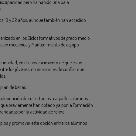
iscapacidad pero ha habido una baja
.
los 18 y 22 años, aunque también han accedido
canizado en los Ciclos formativos de grado medio
cación mecánica y Mantenimiento de equipo
ntinuidad, en el convencimiento de que es un
tre los jóvenes, no en vano es de confiar que
ios.
 plan de becas:
a culminación de sus estudios a aquellos alumnos
a que previamente han optado ya por la Formación
andadas por la actividad de refino.
ipios y promover esta opción entre los alumnos