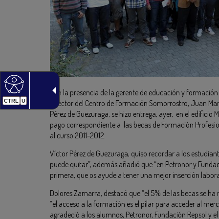
Con la presencia de la gerente de educación y formación
CTRL
U
director del Centro de Formación Somorrostro, Juan Manue
Pérez de Guezuraga, se hizo entrega, ayer, en el edificio
pago correspondiente a las becas de Formación Profesi
al curso 2011-2012.
Víctor Pérez de Guezuraga, quiso recordar a los estudiant
puede quitar”, además añadió que “en Petronor y Funda
primera, que os ayude a tener una mejor inserción labora
Dolores Zamarra, destacó que “el 5% de las becas se ha
“el acceso a la formación es el pilar para acceder al mer
agradeció a los alumnos, Petronor, Fundación Repsol y 