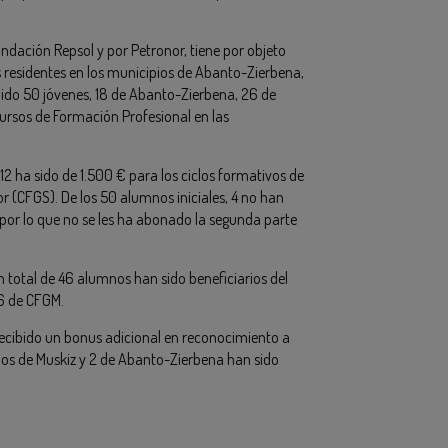
ación Repsol y por Petronor, tiene por objeto
s residentes en los municipios de Abanto-Zierbena,
uido 50 jóvenes, 18 de Abanto-Zierbena, 26 de
cursos de Formación Profesional en las
12 ha sido de 1.500 € para los ciclos formativos de
 (CFGS). De los 50 alumnos iniciales, 4 no han
por lo que no se les ha abonado la segunda parte
 total de 46 alumnos han sido beneficiarios del
 6 de CFGM.
recibido un bonus adicional en reconocimiento a
nos de Muskiz y 2 de Abanto-Zierbena han sido