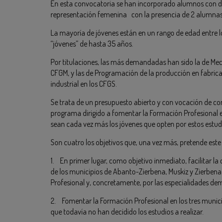
En esta convocatoria se han incorporado alumnos con d
representación femenina con la presencia de 2 alumnas
La mayoría de jóvenes están en un rango de edad entre 
“jóvenes” de hasta 35 años.
Por titulaciones, las más demandadas han sido la de Me
CFGM, y las de Programación de la producción en fabri
industrial en los CFGS.
Se trata de un presupuesto abierto y con vocación de co
programa dirigido a fomentar la Formación Profesional en
sean cada vez más los jóvenes que opten por estos estud
Son cuatro los objetivos que, una vez más, pretende este
1. En primer lugar, como objetivo inmediato, facilitar l
de los municipios de Abanto-Zierbena, Muskiz y Zierben
Profesional y, concretamente, por las especialidades dem
2. Fomentar la Formación Profesional en los tres munic
que todavía no han decidido los estudios a realizar.