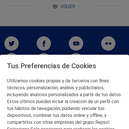
VOLVER
Tus Preferencias de Cookies
Utilizamos cookies propias y de terceros con fines
San Martín 5-Edificio Muñatones,
técnicos, personalización, análisis y publicitarios,
48550 Muskiz (Bizkaia)
incluyendo anuncios personalizados a partir de tus datos.
Telf. 946 357 000
Estos últimos pueden incluir la creación de un perfil con
© 2026 Petronor S.A.
tus hábitos de navegación, pudiendo vincular tus
dispositivos, combinar tus datos online y offline, y
compartirlos con otras empresas del grupo Repsol.