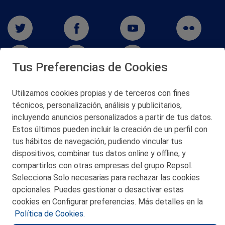
Tus Preferencias de Cookies
Utilizamos cookies propias y de terceros con fines
San Martín 5-Edificio Muñatones,
técnicos, personalización, análisis y publicitarios,
48550 Muskiz (Bizkaia)
incluyendo anuncios personalizados a partir de tus datos.
Telf. 946 357 000
Estos últimos pueden incluir la creación de un perfil con
© 2026 Petronor S.A.
tus hábitos de navegación, pudiendo vincular tus
dispositivos, combinar tus datos online y offline, y
compartirlos con otras empresas del grupo Repsol.
Selecciona Solo necesarias para rechazar las cookies
opcionales. Puedes gestionar o desactivar estas
CONTACTO
cookies en Configurar preferencias. Más detalles en la
Política de Cookies.
MAPA WEB