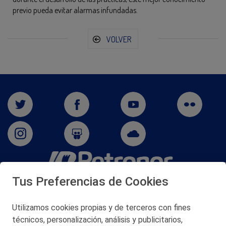
previo pueda evitar alarmas infundadas.
VOLVER
Tus Preferencias de Cookies
San Martín 5-Edificio Muñatones,
48550 Muskiz (Bizkaia)
Telf. 946 357 000
Utilizamos cookies propias y de terceros con fines
© 2026 Petronor S.A.
técnicos, personalización, análisis y publicitarios,