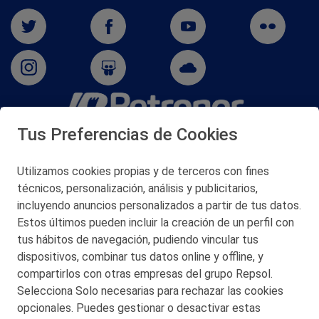
Tus Preferencias de Cookies
San Martín 5-Edificio Muñatones,
48550 Muskiz (Bizkaia)
Telf. 946 357 000
Utilizamos cookies propias y de terceros con fines
© 2026 Petronor S.A.
técnicos, personalización, análisis y publicitarios,
incluyendo anuncios personalizados a partir de tus datos.
Estos últimos pueden incluir la creación de un perfil con
tus hábitos de navegación, pudiendo vincular tus
dispositivos, combinar tus datos online y offline, y
CONTACTO
compartirlos con otras empresas del grupo Repsol.
Selecciona Solo necesarias para rechazar las cookies
MAPA WEB
opcionales. Puedes gestionar o desactivar estas