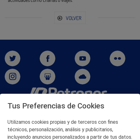
VOLVER
Tus Preferencias de Cookies
San Martín 5-Edificio Muñatones,
48550 Muskiz (Bizkaia)
Telf. 946 357 000
Utilizamos cookies propias y de terceros con fines
© 2026 Petronor S.A.
técnicos, personalización, análisis y publicitarios,
incluyendo anuncios personalizados a partir de tus datos.