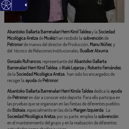
Abantoko Gallarta Barrenalari Herri Kirol Taldea
y la
Sociedad
Micológica Aretza
de
Muskiz
han recibido la
subvención
de
Petronor
de manos del director de Producción,
Manu Núñez
, y
del técnico de Relaciones Institucionales,
Gualber Atxurra
.
Gonzalo Rufrancos
, representante del
Abantoko Gallarta
Barrenalari Herri Kirol Taldea
, e
Iñaki Lejarza
y
Roberto Fernández
,
de la
Sociedad Micológica Aretza
, han sido los encargados de
recoger la
ayuda
de
Petronor
.
Abantoko Gallarta Barrenalari Herri Kirola Taldea
dedica la
ayuda
de
Petronor
en dar a conocer este deporte. Para ello participa en
las pruebas que se organizan en las fiestas de diferentes pueblos
de
Bizkaia
, especialmente en las de la
Margen Izquierda
. La
Sociedad Micológica Aretza
, por su parte, emplea la
subvención
en el mantenimiento del grupo y en la realización de diferentes
actividades como charlas o viajes.