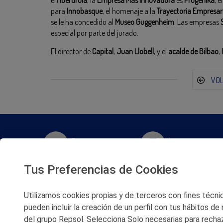
en
Iberdrola
, la
Empresa Más Innovadora
es
Progenika
, 
para
Innobasque
, el homenaje a la
Trayectoria Empresar
se le ha concedido al
Museo Guggenheim
. Las empresas
especial por parte del jurado.
El director de
Capital
,
Juan Llobell
, y el
acalde de Bilbao
,
VO
Twitter
Instagram
Tus Preferencias de Cookies
Facebook
Slideshare
Utilizamos cookies propias y de terceros con fines técnico
Youtube
Soundcloud
pueden incluir la creación de un perfil con tus hábitos de
del grupo Repsol. Selecciona Solo necesarias para rechaz