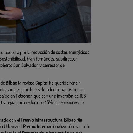
 su apuesta por la
reducción de costes energéticos
Sostenibilidad
.
Fran Fernández
,
subdirector
oberto San Salvador
,
vicerrector de
de Bilbao
la
revista Capital
ha querido rendir
mpresariales, que han sido seleccionados por un
ecaído en
Petronor
, que con una
inversión
de
108
strategia para
reducir
un
15%
sus
emisiones
de
nado con el
Premio Infraestructura
,
Bilbao Ría
ón Urbana
, el
Premio Internacionalización
ha caído