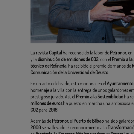
La
revista Capital
ha reconocido la labor de
Petronor
, en
y la
disminución de emisiones de CO2
, con el
Premio a la 
técnico de Refinería
, ha recibido el premio de manos de
R
Comunicación de la Universidad de Deusto.
En un acto celebrado, esta mañana, en el
Ayuntamiento 
homenaje a la villa con la entrega de unos galardones e
prestigioso jurado. Así, el
Premio a la Sostenibilidad
ha r
millones de euros
ha puesto en marcha una ambiciosa e
CO2
para
2016
.
Además de
Petronor,
el
Puerto de Bilbao
ha sido galardo
2000
se ha llevado el reconocimiento a la
Transformaci