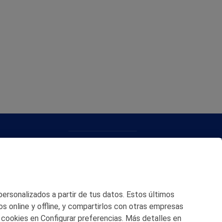
CONTACTO
MAPA WEB
POLITICA DE PRIVACIDAD
 personalizados a partir de tus datos. Estos últimos
AVISO LEGAL
os online y offline, y compartirlos con otras empresas
 cookies en Configurar preferencias. Más detalles en
POLITICA DE COOKIES