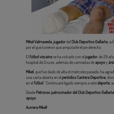
Mikel Valmaseda
,
jugador
del
Club Deportivo Gallarta
, su
por el que tuvieron que amputarle el pie derecho.
El
fútbol vizcaíno
se ha volcado con el
jugador
, de 29 añ
hospital de Cruces, además de camisetas de
apoyo
y
án
Mikel
, que fue dado de alta el miércoles pasado, ha agra
una carta abierta en el
periódico Cantera Deportiva
, don
en el
fútbol
: “Continuaré ligado siempre a este
deporte
, 
Desde
Petronor,
patrocinador del Club Deportivo Gallarta
apoyo
.
Aurrera Mikel!