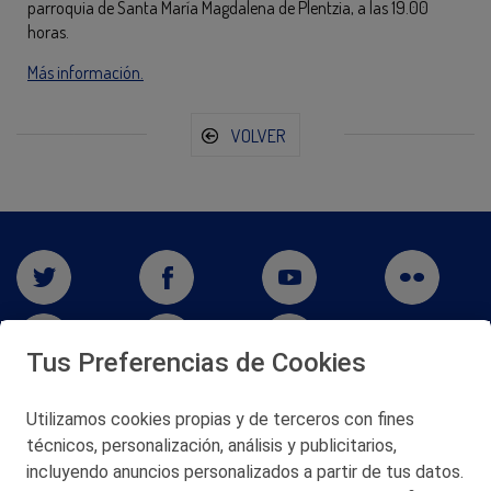
parroquia de Santa María Magdalena de Plentzia, a las 19.00
horas.
Más información.
VOLVER
Tus Preferencias de Cookies
Utilizamos cookies propias y de terceros con fines
San Martín 5-Edificio Muñatones,
técnicos, personalización, análisis y publicitarios,
48550 Muskiz (Bizkaia)
incluyendo anuncios personalizados a partir de tus datos.
Telf. 946 357 000