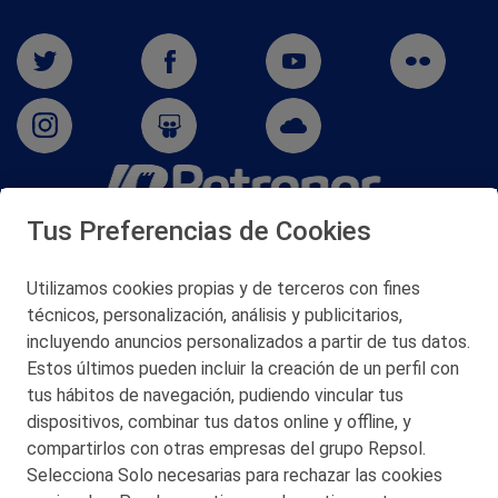
Tus Preferencias de Cookies
San Martín 5-Edificio Muñatones,
48550 Muskiz (Bizkaia)
Telf. 946 357 000
Utilizamos cookies propias y de terceros con fines
© 2026 Petronor S.A.
técnicos, personalización, análisis y publicitarios,
incluyendo anuncios personalizados a partir de tus datos.
Estos últimos pueden incluir la creación de un perfil con
tus hábitos de navegación, pudiendo vincular tus
dispositivos, combinar tus datos online y offline, y
CONTACTO
compartirlos con otras empresas del grupo Repsol.
Selecciona Solo necesarias para rechazar las cookies
MAPA WEB