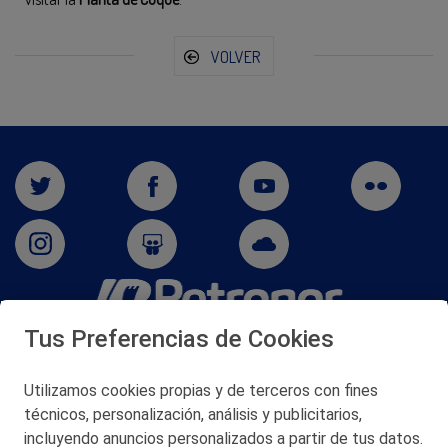
VOLVER
Tus Preferencias de Cookies
San Martín 5-Edificio Muñatones,
48550 Muskiz (Bizkaia)
Telf. 946 357 000
Utilizamos cookies propias y de terceros con fines
© 2026 Petronor S.A.
técnicos, personalización, análisis y publicitarios,
incluyendo anuncios personalizados a partir de tus datos.