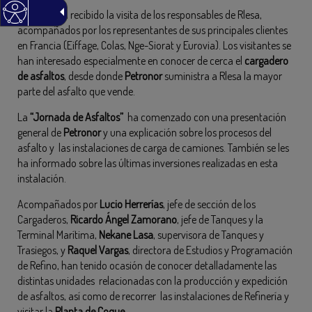
Petronor
ha recibido la visita de los responsables de Rlesa,
acompañados por los representantes de sus principales clientes
en Francia (Eiffage, Colas, Nge-Siorat y Eurovia). Los visitantes se
han interesado especialmente en conocer de cerca el
cargadero
de asfaltos
, desde donde
Petronor
suministra a Rlesa la mayor
parte del asfalto que vende.
La
“Jornada de Asfaltos”
ha comenzado con una presentación
general de
Petronor
y una explicación sobre los procesos del
asfalto y las instalaciones de carga de camiones. También se les
ha informado sobre las últimas inversiones realizadas en esta
instalación.
Acompañados por
Lucio Herrerías
, jefe de sección de los
Cargaderos,
Ricardo Ángel Zamorano
, jefe de Tanques y la
Terminal Marítima,
Nekane Lasa
, supervisora de Tanques y
Trasiegos, y
Raquel Vargas
, directora de Estudios y Programación
de Refino, han tenido ocasión de conocer detalladamente las
distintas unidades relacionadas con la producción y expedición
de asfaltos, así como de recorrer las instalaciones de Refinería y
visitar la
Planta de Coque
.