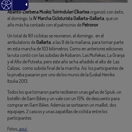
Abanto-Zierbena Muskiz Txirrindulari Elkartea
organizó con éxito,
el domingo, la
IV Marcha Cicloturista Gallarta-Gallarta
, que un
año más ha contado con el patrocinio de
Petronor
.
Un total de 161 ciclistas se reunieron, el domingo, en el
ambulatorio de
Gallarta
, a las 9 de la mañana, para tomar parte
en esta marcha de 103 kilómetros. Como en anteriores ediciones
la ruta contó con las subidas de Kobaron, Las Muñekas, La Granja
y el Alto de Putxeta, pero este año se ha añadido el alto de Las
Calizas, como subida final de la marcha. Así los participantes de
la prueba pasaron por uno de los muros de la Euskal Herriko
Itzulia 2013.
Todos los que tomaron parte recibieron unas gafas de Spiuk, un
botellín de Garri Bikes y un vale con un 15% de descuento para
comprar en Garri Bikes. Además se sortearon un maillot, dos
equipajes, 2 cascos y unas zapatillas de ciclista entre los
participantes.
Fotos,
aquí.