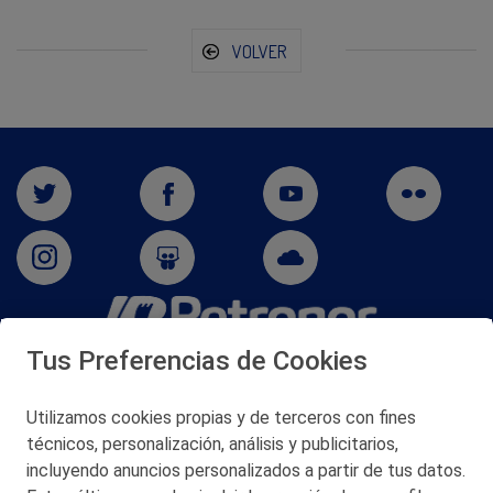
VOLVER
Tus Preferencias de Cookies
San Martín 5-Edificio Muñatones,
48550 Muskiz (Bizkaia)
Telf. 946 357 000
Utilizamos cookies propias y de terceros con fines
© 2026 Petronor S.A.
técnicos, personalización, análisis y publicitarios,
incluyendo anuncios personalizados a partir de tus datos.