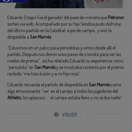
Eduardo Crespo fue el ganador del pase de cronista que
Petronor
sorteó vía web. Acompañado por su hijo Sendoa pudo disfrutar
del último partido en la Catedral, a pie de campo, y vivir la
despedida a
San Mamés
.
“Estuvimos en un palco para periodistas y vimos desde allí el
partido. Después nos dieron unos pases de cronista para ver las
ruedas de prensa”, así ha relatado Eduardo su experiencia como
“periodista” en
San Mamés
y se mostraba contento por el premio
recibido “me hizo ilusión y a mi hijo más”.
Eduardo recuerda el partido de despedida en
San Mamés
como
algo emocionante “ver en el campo a todos los jugadores del
Athletic
, los aplausos … el campo estaba lleno y no se iba nadie”.
VOLVER