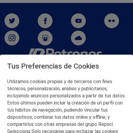
Tus Preferencias de Cookies
San Martín 5-Edificio Muñatones,
48550 Muskiz (Bizkaia)
Telf. 946 357 000
Utilizamos cookies propias y de terceros con fines
© 2026 Petronor S.A.
técnicos, personalización, análisis y publicitarios,
incluyendo anuncios personalizados a partir de tus datos.
Estos últimos pueden incluir la creación de un perfil con
tus hábitos de navegación, pudiendo vincular tus
dispositivos, combinar tus datos online y offline, y
CONTACTO
compartirlos con otras empresas del grupo Repsol.
Selecciona Solo necesarias para rechazar las cookies
MAPA WEB