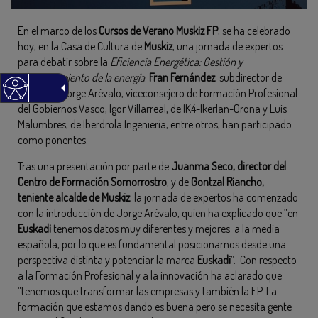
En el marco de los
Cursos de Verano Muskiz FP
, se ha celebrado
hoy, en la Casa de Cultura de
Muskiz
, una jornada de expertos
para debatir sobre la
Eficiencia Energética: Gestión y
almacenamiento de la energía
.
Fran Fernández
, subdirector de
Petronor
, Jorge Arévalo, viceconsejero de Formación Profesional
del Gobiernos Vasco, Igor Villarreal, de IK4-Ikerlan-Orona y Luis
Malumbres, de Iberdrola Ingeniería, entre otros, han participado
como ponentes.
Tras una presentación por parte de
Juanma Seco, director del
Centro de Formación Somorrostro
, y de
Gontzal Riancho,
teniente alcalde de Muskiz
, la jornada de expertos ha comenzado
con la introducción de Jorge Arévalo, quien ha explicado que “en
Euskadi
tenemos datos muy diferentes y mejores a la media
española, por lo que es fundamental posicionarnos desde una
perspectiva distinta y potenciar la marca
Euskadi
”. Con respecto
a la Formación Profesional y a la innovación ha aclarado que
“tenemos que transformar las empresas y también la FP. La
formación que estamos dando es buena pero se necesita gente