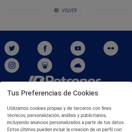
VOLVER
Tus Preferencias de Cookies
San Martín 5-Edificio Muñatones,
48550 Muskiz (Bizkaia)
Telf. 946 357 000
Utilizamos cookies propias y de terceros con fines
© 2026 Petronor S.A.
técnicos, personalización, análisis y publicitarios,
incluyendo anuncios personalizados a partir de tus datos.
Estos últimos pueden incluir la creación de un perfil con