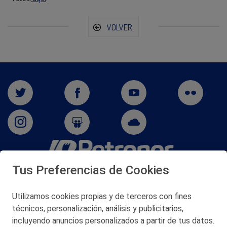
VOLVER
Tus Preferencias de Cookies
San Martín 5-Edificio Muñatones,
48550 Muskiz (Bizkaia)
Telf. 946 357 000
Utilizamos cookies propias y de terceros con fines
© 2026 Petronor S.A.
técnicos, personalización, análisis y publicitarios,
incluyendo anuncios personalizados a partir de tus datos.