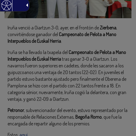
Iruña venció a Oiartzun 3-0, ayer, en el frontón de
Zierbena
,
convirtiéndose ganador del
Campeonato de Pelota a Mano
Interpueblos de Euskal Herria
.
Iruña se ha llevado la txapela del
Campeonato de Pelota a Mano
Interpueblos de Euskal Herria
tras ganar 3-0 a Oiartzun. Los
navarros fueron superiores en cadetes, donde les sacaron a los
guipuzcoanos una ventaja de 20 tantos (22-02). En juveniles el
partido estuvo bastante ajustado pero finalmente el Oberena de
Pamplona se hizo con el partido con 22 tantos frente a 18. En
categoría sénior, nuevamente, Iruña cogió la delantera, con gran
ventaja, y ganó 22-09 a Oiartzun.
Petronor
, subvencionador del evento, estuvo representado por la
responsable de Relaciones Externas,
Begoña Romo
, que fue la
encargada de repartir alguno de los premios.
Fotos,
aquí
.