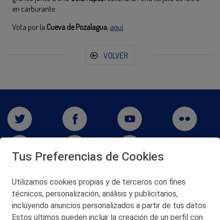
en carburante.
Vota por la
Cueva de Pozalagua
,
aquí
.
VOLVER
Tus Preferencias de Cookies
Utilizamos cookies propias y de terceros con fines
técnicos, personalización, análisis y publicitarios,
San Martín 5-Edificio Muñatones,
48550 Muskiz (Bizkaia)
incluyendo anuncios personalizados a partir de tus datos.
Telf. 946 357 000
Estos últimos pueden incluir la creación de un perfil con
© 2026 Petronor S.A.