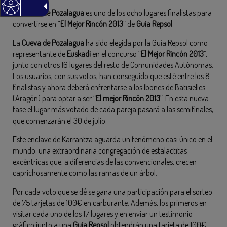
La
Cueva de Pozalagua
es uno de los ocho lugares finalistas para
convertirse en “
El Mejor Rincón 2013
” de
Guía Repsol
.
La
Cueva de Pozalagua
ha sido elegida por la Guía Repsol como
representante de
Euskadi
en el concurso “
El Mejor Rincón 2013
”,
junto con otros 16 lugares del resto de Comunidades Autónomas.
Los usuarios, con sus votos, han conseguido que esté entre los 8
finalistas y ahora deberá enfrentarse a los Ibones de Batisielles
(Aragón) para optar a ser “
El mejor Rincón 2013
”. En esta nueva
fase el lugar más votado de cada pareja pasará a las semifinales,
que comenzarán el 30 de julio.
Este enclave de Karrantza aguarda un fenómeno casi único en el
mundo: una extraordinaria congregación de estalactitas
excéntricas que, a diferencias de las convencionales, crecen
caprichosamente como las ramas de un árbol.
Por cada voto que se dé se gana una participación para el sorteo
de 75 tarjetas de 100€ en carburante. Además, los primeros en
visitar cada uno de los 17 lugares y en enviar un testimonio
gráfico junto a una
Guía Repsol
obtendrán una tarjeta de 100€