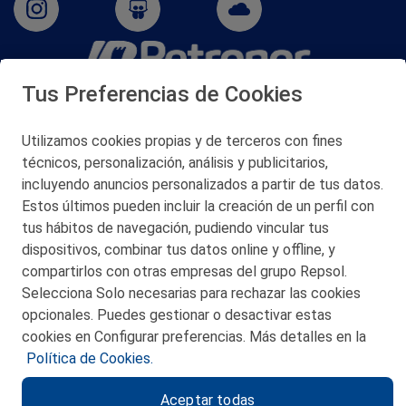
Tus Preferencias de Cookies
San Martín 5-Edificio Muñatones,
48550 Muskiz (Bizkaia)
Telf. 946 357 000
Utilizamos cookies propias y de terceros con fines
© 2026 Petronor S.A.
técnicos, personalización, análisis y publicitarios,
incluyendo anuncios personalizados a partir de tus datos.
Estos últimos pueden incluir la creación de un perfil con
tus hábitos de navegación, pudiendo vincular tus
dispositivos, combinar tus datos online y offline, y
CONTACTO
compartirlos con otras empresas del grupo Repsol.
Selecciona Solo necesarias para rechazar las cookies
MAPA WEB
opcionales. Puedes gestionar o desactivar estas
POLITICA DE PRIVACIDAD
cookies en Configurar preferencias. Más detalles en la
Política de Cookies.
AVISO LEGAL
Aceptar todas
POLITICA DE COOKIES