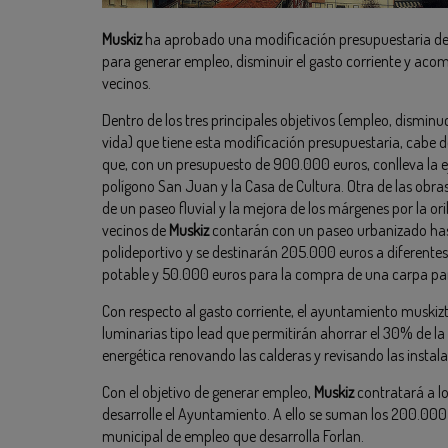
Muskiz
ha aprobado una modificación presupuestaria de 3
para generar empleo, disminuir el gasto corriente y aco
vecinos.
Dentro de los tres principales objetivos (empleo, disminu
vida) que tiene esta modificación presupuestaria, cabe de
que, con un presupuesto de 900.000 euros, conlleva la ej
polígono San Juan y la Casa de Cultura. Otra de las obra
de un paseo fluvial y la mejora de los márgenes por la ori
vecinos de
Muskiz
contarán con un paseo urbanizado has
polideportivo y se destinarán 205.000 euros a diferente
potable y 50.000 euros para la compra de una carpa para 
Con respecto al gasto corriente, el ayuntamiento muskizt
luminarias tipo lead que permitirán ahorrar el 30% de la
energética renovando las calderas y revisando las instala
Con el objetivo de generar empleo,
Muskiz
contratará a l
desarrolle el Ayuntamiento. A ello se suman los 200.000
municipal de empleo que desarrolla Forlan.