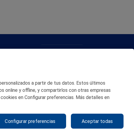
CONTACTO
MAPA WEB
POLITICA DE PRIVACIDAD
 personalizados a partir de tus datos. Estos últimos
AVISO LEGAL
os online y offline, y compartirlos con otras empresas
 cookies en Configurar preferencias. Más detalles en
POLITICA DE COOKIES
CANAL DE ÉTICA
Configurar preferencias
Aceptar todas