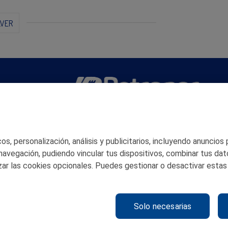
LVER
San Martín 5-Edificio Muñatones,
48550 Muskiz (Bizkaia)
Telf. 946 357 000
s, personalización, análisis y publicitarios, incluyendo anuncios
© 2026 Petronor S.A.
 navegación, pudiendo vincular tus dispositivos, combinar tus dat
ar las cookies opcionales. Puedes gestionar o desactivar estas
Solo necesarias