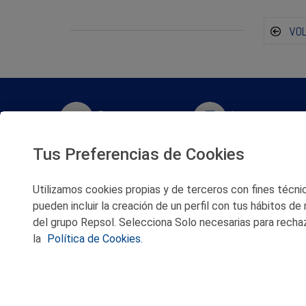
VO
Twitter
Instagram
Tus Preferencias de Cookies
Facebook
Slideshare
Utilizamos cookies propias y de terceros con fines técnico
Youtube
Soundcloud
pueden incluir la creación de un perfil con tus hábitos de
del grupo Repsol. Selecciona Solo necesarias para rechaz
Flickr
la
Política de Cookies.