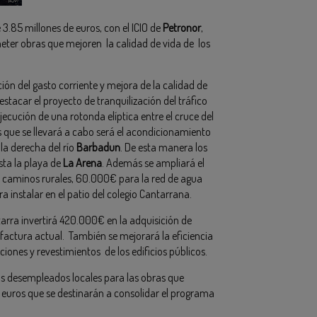
.85 millones de euros, con el ICIO de
Petronor
,
meter obras que mejoren la calidad de vida de los
ción del gasto corriente y mejora de la calidad de
stacar el proyecto de tranquilización del tráfico
ecución de una rotonda elíptica entre el cruce del
s que se llevará a cabo será el acondicionamiento
lla derecha del río
Barbadun
. De esta manera los
ta la playa de
La Arena
. Además se ampliará el
s caminos rurales, 60.000€ para la red de agua
instalar en el patio del colegio Cantarrana.
arra invertirá 420.000€ en la adquisición de
 factura actual. También se mejorará la eficiencia
ciones y revestimientos de los edificios públicos.
os desempleados locales para las obras que
 euros que se destinarán a consolidar el programa