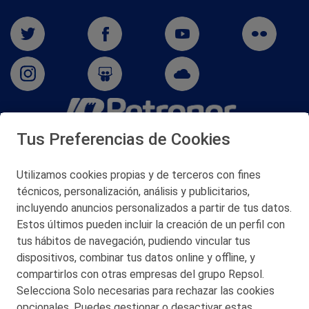
Tus Preferencias de Cookies
San Martín 5-Edificio Muñatones,
48550 Muskiz (Bizkaia)
Telf. 946 357 000
Utilizamos cookies propias y de terceros con fines
© 2026 Petronor S.A.
técnicos, personalización, análisis y publicitarios,
incluyendo anuncios personalizados a partir de tus datos.
Estos últimos pueden incluir la creación de un perfil con
tus hábitos de navegación, pudiendo vincular tus
dispositivos, combinar tus datos online y offline, y
CONTACTO
compartirlos con otras empresas del grupo Repsol.
Selecciona Solo necesarias para rechazar las cookies
MAPA WEB
opcionales. Puedes gestionar o desactivar estas