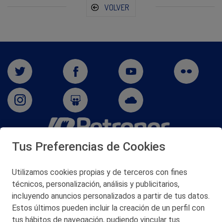
VOLVER
Tus Preferencias de Cookies
San Martín 5-Edificio Muñatones,
48550 Muskiz (Bizkaia)
Telf. 946 357 000
Utilizamos cookies propias y de terceros con fines
© 2026 Petronor S.A.
técnicos, personalización, análisis y publicitarios,
incluyendo anuncios personalizados a partir de tus datos.
Estos últimos pueden incluir la creación de un perfil con
tus hábitos de navegación, pudiendo vincular tus