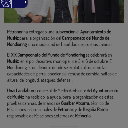
Petronor
ha entregado una
subvención
al
Ayuntamiento de
Muskiz
para la organización del
Campeonato del Mundo de
Mondioring
, una modalidad de habilidad de pruebas caninas.
El
XIX Campeonato del Mundo de Mondioring
se celebrará en
Muskiz
, en el polideportivo municipal, del 3 al 6 de octubre. El
Mondioring es un deporte donde se explota al máximo las
capacidades del perro: obediencia, rehúse de comida, saltos de
altura, de longitud, ataques, defensa…
Unai Landaburu
, concejal de Medio Ambiente del
Ayuntamiento
de Muskiz
, ha recibido la ayuda, para la organización de estas
pruebas caninas, de manos de
Gualber Atxurra
, técnico de
Relaciones Institucionales de
Petronor
, y de
Begoña Romo
,
responsable de Relaciones Externas de
Refinería
.