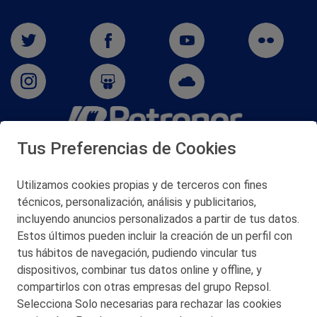
Tus Preferencias de Cookies
San Martín 5-Edificio Muñatones,
48550 Muskiz (Bizkaia)
Telf. 946 357 000
Utilizamos cookies propias y de terceros con fines
© 2026 Petronor S.A.
técnicos, personalización, análisis y publicitarios,
incluyendo anuncios personalizados a partir de tus datos.
Estos últimos pueden incluir la creación de un perfil con
tus hábitos de navegación, pudiendo vincular tus
dispositivos, combinar tus datos online y offline, y
CONTACTO
compartirlos con otras empresas del grupo Repsol.
Selecciona Solo necesarias para rechazar las cookies
MAPA WEB