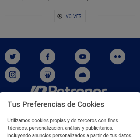
VOLVER
Tus Preferencias de Cookies
San Martín 5-Edificio Muñatones,
48550 Muskiz (Bizkaia)
Telf. 946 357 000
Utilizamos cookies propias y de terceros con fines
© 2026 Petronor S.A.
técnicos, personalización, análisis y publicitarios,
incluyendo anuncios personalizados a partir de tus datos.