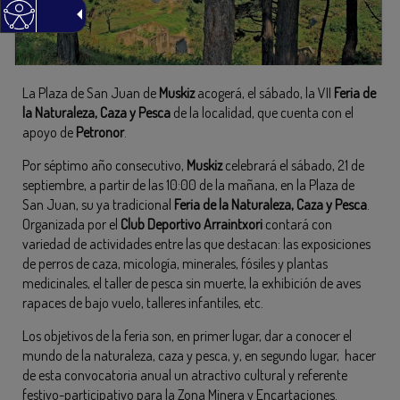
La Plaza de San Juan de
Muskiz
acogerá, el sábado, la VII
Feria de
la Naturaleza, Caza y Pesca
de la localidad, que cuenta con el
apoyo de
Petronor
.
Por séptimo año consecutivo,
Muskiz
celebrará el sábado, 21 de
septiembre, a partir de las 10:00 de la mañana, en la Plaza de
San Juan, su ya tradicional
Feria de la Naturaleza, Caza y Pesca
.
Organizada por el
Club Deportivo Arraintxori
contará con
variedad de actividades entre las que destacan: las exposiciones
de perros de caza, micología, minerales, fósiles y plantas
medicinales, el taller de pesca sin muerte, la exhibición de aves
rapaces de bajo vuelo, talleres infantiles, etc.
Los objetivos de la feria son, en primer lugar, dar a conocer el
mundo de la naturaleza, caza y pesca, y, en segundo lugar, hacer
de esta convocatoria anual un atractivo cultural y referente
festivo-participativo para la Zona Minera y Encartaciones.