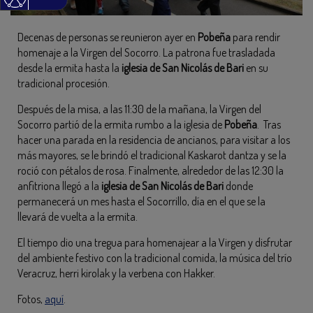
Decenas de personas se reunieron ayer en
Pobeña
para rendir
homenaje a la Virgen del Socorro. La patrona fue trasladada
desde la ermita hasta la
iglesia de San Nicolás de Bari
en su
tradicional procesión.
Después de la misa, a las 11:30 de la mañana, la Virgen del
Socorro partió de la ermita rumbo a la iglesia de
Pobeña
. Tras
hacer una parada en la residencia de ancianos, para visitar a los
más mayores, se le brindó el tradicional Kaskarot dantza y se la
roció con pétalos de rosa. Finalmente, alrededor de las 12:30 la
anfitriona llegó a la
iglesia de San Nicolás de Bari
donde
permanecerá un mes hasta el Socorrillo, día en el que se la
llevará de vuelta a la ermita.
El tiempo dio una tregua para homenajear a la Virgen y disfrutar
del ambiente festivo con la tradicional comida, la música del trío
Veracruz, herri kirolak y la verbena con Hakker.
Fotos,
aquí
.