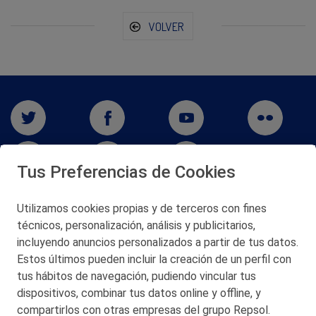
VOLVER
Tus Preferencias de Cookies
Utilizamos cookies propias y de terceros con fines
San Martín 5-Edificio Muñatones,
técnicos, personalización, análisis y publicitarios,
48550 Muskiz (Bizkaia)
incluyendo anuncios personalizados a partir de tus datos.
Telf. 946 357 000
Estos últimos pueden incluir la creación de un perfil con
© 2026 Petronor S.A.
tus hábitos de navegación, pudiendo vincular tus
dispositivos, combinar tus datos online y offline, y
compartirlos con otras empresas del grupo Repsol.