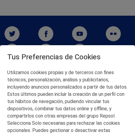
Tus Preferencias de Cookies
Utilizamos cookies propias y de terceros con fines
técnicos, personalización, análisis y publicitarios,
San Martín 5-Edificio Muñatones,
48550 Muskiz (Bizkaia)
incluyendo anuncios personalizados a partir de tus datos.
Telf. 946 357 000
Estos últimos pueden incluir la creación de un perfil con
© 2026 Petronor S.A.
tus hábitos de navegación, pudiendo vincular tus
dispositivos, combinar tus datos online y offline, y
compartirlos con otras empresas del grupo Repsol.
Selecciona Solo necesarias para rechazar las cookies
opcionales. Puedes gestionar o desactivar estas
CONTACTO