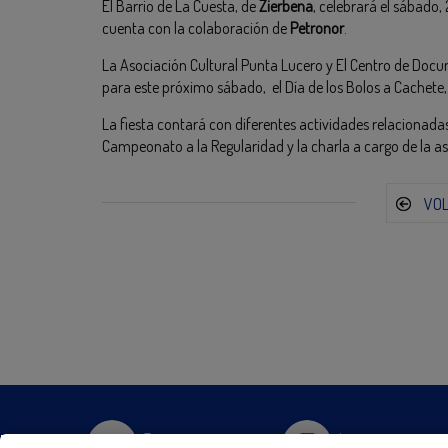
El Barrio de La Cuesta, de
Zierbena
, celebrará el sábado,
cuenta con la colaboración de
Petronor
.
La Asociación Cultural Punta Lucero y El Centro de Doc
para este próximo sábado, el Día de los Bolos a Cachete,
La fiesta contará con diferentes actividades relacionadas
Campeonato a la Regularidad y la charla a cargo de la a
VO
Twitter
Instagram