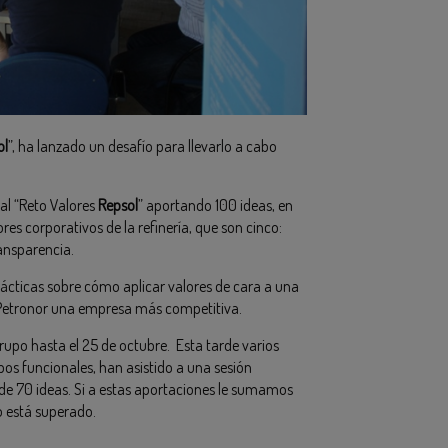
ol
”, ha lanzado un desafío para llevarlo a cabo
al “Reto Valores
Repsol
” aportando 100 ideas, en
ores corporativos de la refinería, que son cinco:
ransparencia.
prácticas sobre cómo aplicar valores de cara a una
e Petronor una empresa más competitiva.
rupo hasta el 25 de octubre. Esta tarde varios
upos funcionales, han asistido a una sesión
e 70 ideas. Si a estas aportaciones le sumamos
o está superado.