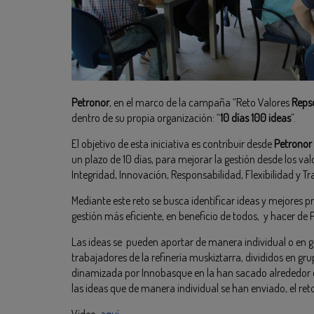
Petronor
, en el marco de la campaña “Reto Valores
Reps
dentro de su propia organización: “
10 días 100 ideas
”.
El objetivo de esta iniciativa es contribuir desde
Petronor
un plazo de 10 días, para mejorar la gestión desde los val
Integridad, Innovación, Responsabilidad, Flexibilidad y T
Mediante este reto se busca identificar ideas y mejores 
gestión más eficiente, en beneficio de todos, y hacer d
Las ideas se pueden aportar de manera individual o en g
trabajadores de la refinería muskiztarra, divididos en gr
dinamizada por Innobasque en la han sacado alrededor d
las ideas que de manera individual se han enviado, el ret