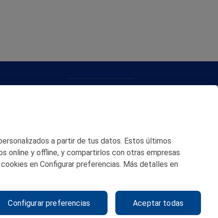
CONTACTO
MAPA WEB
POLITICA DE PRIVACIDAD
 personalizados a partir de tus datos. Estos últimos
AVISO LEGAL
os online y offline, y compartirlos con otras empresas
 cookies en Configurar preferencias. Más detalles en
POLITICA DE COOKIES
CANAL DE ÉTICA
Configurar preferencias
Aceptar todas