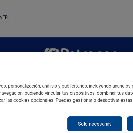
LVER
San Martín 5-Edificio Muñatones,
48550 Muskiz (Bizkaia)
Telf. 946 357 000
s, personalización, análisis y publicitarios, incluyendo anuncios
© 2026 Petronor S.A.
 navegación, pudiendo vincular tus dispositivos, combinar tus dat
ar las cookies opcionales. Puedes gestionar o desactivar estas
Solo necesarias