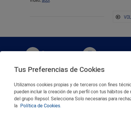
Vídeo,
aquí
.
VO
Twitter
Instagram
Tus Preferencias de Cookies
Facebook
Slideshare
Utilizamos cookies propias y de terceros con fines técnico
Youtube
Soundcloud
pueden incluir la creación de un perfil con tus hábitos de
del grupo Repsol. Selecciona Solo necesarias para rechaz
Flickr
la
Política de Cookies.