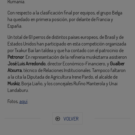
Rumanía.
Con respecto a la clasificación final por equipos, el grupo Belga
ha quedado en primera posición, por delante de Francia y
España.
Un total de 61 perros de distintos países europeos, de Brasil y de
Estados Unidos han participado en esta competición organizada
por Txakur Bai lan taldea y que ha contado con el patrocinio de
Petronor
. En representación de la refinería muskiztarra asistieron
José Luis Arredondo
, director Económico-Financiero, y
Gualber
Atxurra
, técnico de Relaciones Institucionales. Tampoco faltaron
a la cita la Diputada de Agricultura Irene Pardo, el alcalde de
Muskiz
, Borja Liaño, y los concejales Rufino Manterola y Unai
Landaburu.
Fotos,
aquí
.
VOLVER