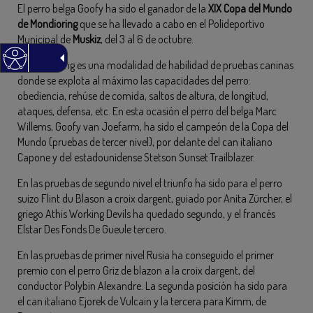
El perro belga Goofy ha sido el ganador de la
XIX Copa del Mundo
de Mondioring
que se ha llevado a cabo en el Polideportivo
Municipal de
Muskiz
, del 3 al 6 de octubre.
El Mondioring es una modalidad de habilidad de pruebas caninas
donde se explota al máximo las capacidades del perro:
obediencia, rehúse de comida, saltos de altura, de longitud,
ataques, defensa, etc. En esta ocasión el perro del belga Marc
Willems, Goofy van Joefarm, ha sido el campeón de la Copa del
Mundo (pruebas de tercer nivel), por delante del can italiano
Capone y del estadounidense Stetson Sunset Trailblazer.
En las pruebas de segundo nivel el triunfo ha sido para el perro
suizo Flint du Blason a croix dargent, guiado por Anita Zürcher, el
griego Athis Working Devils ha quedado segundo, y el francés
Elstar Des Fonds De Gueule tercero.
En las pruebas de primer nivel Rusia ha conseguido el primer
premio con el perro Griz de blazon a la croix dargent, del
conductor Polybin Alexandre. La segunda posición ha sido para
el can italiano Ejorek de Vulcain y la tercera para Kimm, de