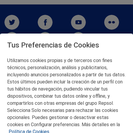
Tus Preferencias de Cookies
Utilizamos cookies propias y de terceros con fines
técnicos, personalización, análisis y publicitarios,
San Martín 5-Edificio Muñatones,
48550 Muskiz (Bizkaia)
incluyendo anuncios personalizados a partir de tus datos.
Telf. 946 357 000
Estos últimos pueden incluir la creación de un perfil con
© 2026 Petronor S.A.
tus hábitos de navegación, pudiendo vincular tus
dispositivos, combinar tus datos online y offline, y
compartirlos con otras empresas del grupo Repsol.
Selecciona Solo necesarias para rechazar las cookies
opcionales. Puedes gestionar o desactivar estas
CONTACTO
cookies en Configurar preferencias. Más detalles en la
Política de Cookies.