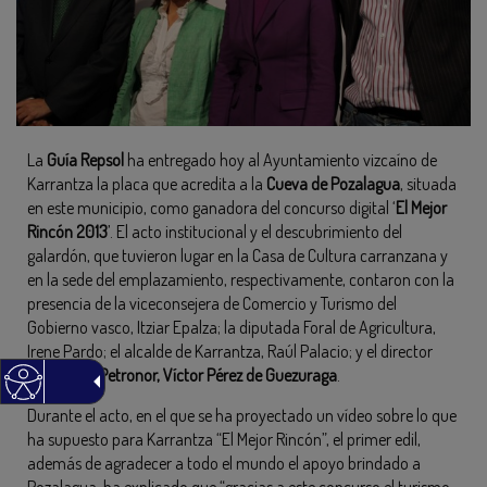
La
Guía Repsol
ha entregado hoy al Ayuntamiento vizcaíno de
Karrantza la placa que acredita a la
Cueva de Pozalagua
, situada
en este municipio, como ganadora del concurso digital ‘
El Mejor
Rincón 2013
’. El acto institucional y el descubrimiento del
galardón, que tuvieron lugar en la Casa de Cultura carranzana y
en la sede del emplazamiento, respectivamente, contaron con la
presencia de la viceconsejera de Comercio y Turismo del
Gobierno vasco, Itziar Epalza; la diputada Foral de Agricultura,
Irene Pardo; el alcalde de Karrantza, Raúl Palacio; y el director
general de
Petronor, Víctor Pérez de Guezuraga
.
Durante el acto, en el que se ha proyectado un vídeo sobre lo que
ha supuesto para Karrantza “El Mejor Rincón”, el primer edil,
además de agradecer a todo el mundo el apoyo brindado a
Pozalagua, ha explicado que “gracias a este concurso el turismo