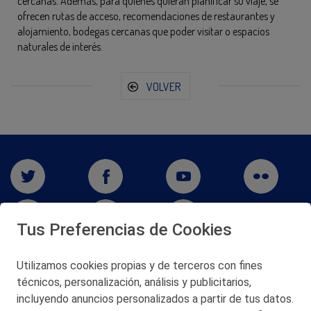
cercanas. Además, para quienes quieran planificar su viaje, se
ofrecen rutas de acceso, recomendaciones de restaurantes y
alojamiento, bodegas cercanas que poder visitar o espacios
naturales de interés.
VOLVER
Tus Preferencias de Cookies
Utilizamos cookies propias y de terceros con fines
San Martín 5-Edificio Muñatones,
técnicos, personalización, análisis y publicitarios,
48550 Muskiz (Bizkaia)
incluyendo anuncios personalizados a partir de tus datos.
Telf. 946 357 000