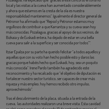
local y las visitas a la cueva han aumentado considerablemente
y ahora que estamos en la cresta de la ola es nuestra
responsabilidad mantenernos”. Igualmente el director general de
Petronor ha afirmado que “Repsol y Petronor estamos muy
orgullosos de contribuir a que Karrantza y su cueva sean hoy
más conocidas. Pozalagua, gracias al apoyo de sus vecinos, de
Bizkaia y de Euskadi entera, ha dejado de estar en una bella
cueva para salir a la superficie y ser conocida por todos””.
Itziar Epalza por su parte ha querido felicitar “a todos aquellos y
aquellas que con su voto han hecho posible esto y daros las
gracias porque habéis hecho que Euskadi, hoy, sea un poquito
más conocida”. Irene Pardo también ha agradecido este
reconocimiento y ha recalcado que “el objetivo de diputación es
fortalecer nuestro sector turístico, ser capaces de crear más
riqueza y más empleo; hoy hemos recibido otro impulso,
aprovechémoslo”.
Tras el descubrimiento de la placa, situada a la entrada de la
cueva, las autoridades realizaron una breve visita. Esta cavidad
se alzó como ganadora el pasado 13 de septiembre gracias al