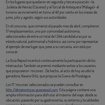
En los lugares que quedaron en segunda y tercera posición –la
Judería de Hervás (Cáceres) y el Torcal de Antequera (Málaga)- el
turismo se incrementó en torno al 40 por ciento en los meses de
junio, julio y agosto, según sus autoridades.
En el concurso, que comenzó el pasado mes de abril, compitieron
17 emplazamientos, uno por comunidad autónoma,
seleccionados de entre un total de 1.244 candidaturas por su
interés natural, patrimonial o histórico; así como por representar
el ejemplo de ese lugar que, pese a su cercanía, aún está por
conocer.
La Guía Repsol incentivó continuamente la participación de los
internautas. También se premió mediante sorteo a los usuarios
que propusieron ‘rincones’. De hecho, al acto de hoy acudió la
ganadora, Naiara Ortiz, que propuso la Cueva de Pozalagua.
Los 17 ‘rincones’ seleccionados se pueden consultar en
http://elmejorrincon.guiarepsol.com
. Esta página contiene una
amplia información para disfrutar al máximo del viaje: desde su
ubicación, pasando por su gastronomía, su entorno y localidades