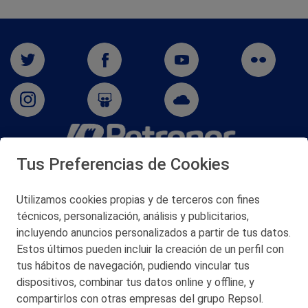
Tus Preferencias de Cookies
San Martín 5-Edificio Muñatones,
48550 Muskiz (Bizkaia)
Telf. 946 357 000
Utilizamos cookies propias y de terceros con fines
© 2026 Petronor S.A.
técnicos, personalización, análisis y publicitarios,
incluyendo anuncios personalizados a partir de tus datos.
Estos últimos pueden incluir la creación de un perfil con
tus hábitos de navegación, pudiendo vincular tus
dispositivos, combinar tus datos online y offline, y
CONTACTO
compartirlos con otras empresas del grupo Repsol.