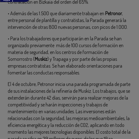
contratación en Bizkaia del orden del 65%.
• Además de las 1.500 que diariamente trabajan en
Petronor
,
entre personal de plantilla y contratistas, la Parada generará la
intervención de otras 800 nuevas personas, con picos de 1.000.
• Para los trabajadores que participarán en la Parada se han
organizado previamente más de 100 cursos de formación en
materia de seguridad, en los centros de formación de
Somorrostro (
Muskiz
) y Trapaga y por parte de las propias
empresas contratistas. Se han elaborado orientaciones para
fomentar las conductas responsables.
El 4 de octubre, Petronor inicia una parada programada de parte
de sus instalaciones de la refinería de Muskiz. Los trabajos, que se
extenderán durante 42 días, servirán para realizar mejoras de la
competitividad y se harán inspecciones y trabajos de
mantenimiento en varias unidades. Las inversiones están
relacionadas con la seguridad, las mejoras medioambientales, la
eficiencia energética y la reducción de C02, aplicando en todo
momento las mejores tecnologías disponibles. El costo total de la
parada se cifra en 39 millones de euros, de los que 19 se