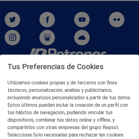
Tus Preferencias de Cookies
San Martín 5-Edificio Muñatones,
48550 Muskiz (Bizkaia)
Telf. 946 357 000
Utilizamos cookies propias y de terceros con fines
© 2026 Petronor S.A.
técnicos, personalización, análisis y publicitarios,
incluyendo anuncios personalizados a partir de tus datos.
Estos últimos pueden incluir la creación de un perfil con
tus hábitos de navegación, pudiendo vincular tus
dispositivos, combinar tus datos online y offline, y
CONTACTO
compartirlos con otras empresas del grupo Repsol.
Selecciona Solo necesarias para rechazar las cookies
MAPA WEB