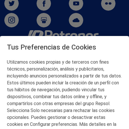
Tus Preferencias de Cookies
San Martín 5-Edificio Muñatones,
48550 Muskiz (Bizkaia)
Telf. 946 357 000
Utilizamos cookies propias y de terceros con fines
© 2026 Petronor S.A.
técnicos, personalización, análisis y publicitarios,
incluyendo anuncios personalizados a partir de tus datos.
Estos últimos pueden incluir la creación de un perfil con
tus hábitos de navegación, pudiendo vincular tus
dispositivos, combinar tus datos online y offline, y
CONTACTO
compartirlos con otras empresas del grupo Repsol.
Selecciona Solo necesarias para rechazar las cookies
MAPA WEB
opcionales. Puedes gestionar o desactivar estas
POLITICA DE PRIVACIDAD
cookies en Configurar preferencias. Más detalles en la