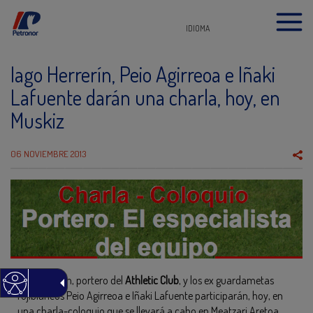
IDIOMA
Iago Herrerín, Peio Agirreoa e Iñaki
Lafuente darán una charla, hoy, en
Muskiz
06 NOVIEMBRE 2013
Iago Herrerín, portero del
Athletic Club
, y los ex guardametas
rojiblancos Peio Agirreoa e Iñaki Lafuente participarán, hoy, en
una charla-coloquio que se llevará a cabo en Meatzari Aretoa,