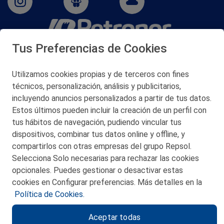
Tus Preferencias de Cookies
San Martín 5-Edificio Muñatones,
48550 Muskiz (Bizkaia)
Telf. 946 357 000
Utilizamos cookies propias y de terceros con fines
© 2026 Petronor S.A.
técnicos, personalización, análisis y publicitarios,
incluyendo anuncios personalizados a partir de tus datos.
Estos últimos pueden incluir la creación de un perfil con
tus hábitos de navegación, pudiendo vincular tus
dispositivos, combinar tus datos online y offline, y
CONTACTO
compartirlos con otras empresas del grupo Repsol.
Selecciona Solo necesarias para rechazar las cookies
MAPA WEB
opcionales. Puedes gestionar o desactivar estas
POLITICA DE PRIVACIDAD
cookies en Configurar preferencias. Más detalles en la
Política de Cookies.
AVISO LEGAL
Aceptar todas
POLITICA DE COOKIES