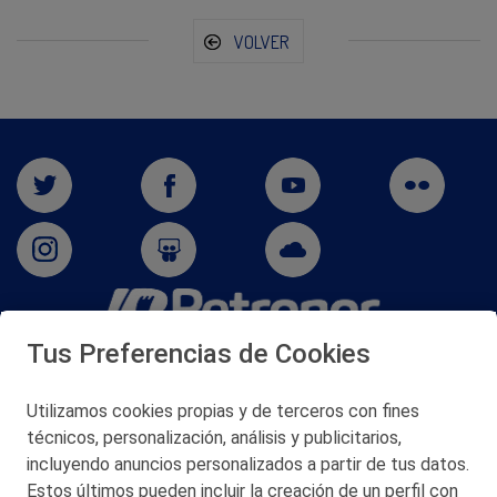
VOLVER
Tus Preferencias de Cookies
San Martín 5-Edificio Muñatones,
48550 Muskiz (Bizkaia)
Telf. 946 357 000
Utilizamos cookies propias y de terceros con fines
© 2026 Petronor S.A.
técnicos, personalización, análisis y publicitarios,
incluyendo anuncios personalizados a partir de tus datos.
Estos últimos pueden incluir la creación de un perfil con