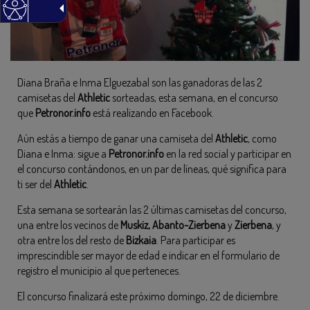
Diana Braña e Inma Elguezabal son las ganadoras de las 2
camisetas del
Athletic
sorteadas, esta semana, en el concurso
que
Petronor.info
está realizando en Facebook.
Aún estás a tiempo de ganar una camiseta del
Athletic
, como
Diana e Inma: sigue a
Petronor.info
en la red social y participar en
el concurso contándonos, en un par de líneas, qué significa para
ti ser del
Athletic
.
Esta semana se sortearán las 2 últimas camisetas del concurso,
una entre los vecinos de
Muskiz, Abanto-Zierbena
y
Zierbena
, y
otra entre los del resto de
Bizkaia
. Para participar es
imprescindible ser mayor de edad e indicar en el formulario de
registro el municipio al que perteneces.
El concurso finalizará este próximo domingo, 22 de diciembre.