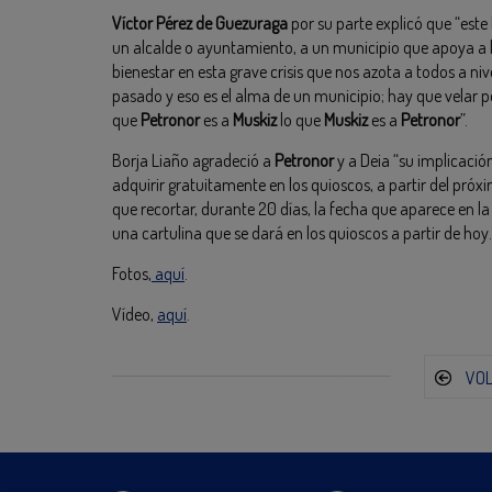
Víctor Pérez de Guezuraga
por su parte explicó que “este
un alcalde o ayuntamiento, a un municipio que apoya a l
bienestar en esta grave crisis que nos azota a todos a ni
pasado y eso es el alma de un municipio; hay que velar
que
Petronor
es a
Muskiz
lo que
Muskiz
es a
Petronor
”.
Borja Liaño agradeció a
Petronor
y a Deia “su implicación
adquirir gratuitamente en los quioscos, a partir del pró
que recortar, durante 20 días, la fecha que aparece en la
una cartulina que se dará en los quioscos a partir de hoy.
Fotos,
aquí
.
Vídeo,
aquí
.
VO