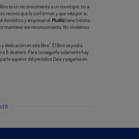
 libro es un reconocimiento a un municipio, no a
os vecinos que lo conforman y que vela por su
vel doméstico y empresarial.
Muskiz
tiene historia,
 por mantener ese reconocimiento. No olvidemos
 y dedicación en este libro”. El libro se podrá
ximo 8 de enero. Para conseguirlo solamente hay
 parte superior del periódico Deia y pegarlas en
LVER