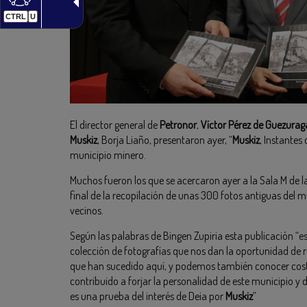
CTRL
U
El director general de
Petronor
,
Víctor Pérez de Guezurag
Muskiz
, Borja Liaño, presentaron ayer, “
Muskiz
, Instantes
municipio minero.
Muchos fueron los que se acercaron ayer a la Sala M de l
final de la recopilación de unas 300 fotos antiguas del m
vecinos.
Según las palabras de Bingen Zupiria esta publicación “es
colección de fotografías que nos dan la oportunidad de 
que han sucedido aquí, y podemos también conocer cos
contribuido a forjar la personalidad de este municipio y d
es una prueba del interés de Deia por
Muskiz
”