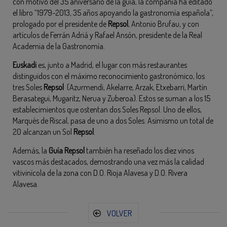
con motivo del 35 aniversario de la guía, la compañía ha editado
el libro “1979-2013, 35 años apoyando la gastronomía española”,
prologado por el presidente de
Repsol
, Antonio Brufau, y con
artículos de Ferrán Adriá y Rafael Ansón, presidente de la Real
Academia de la Gastronomía.
Euskadi
es, junto a Madrid, el lugar con más restaurantes
distinguidos con el máximo reconocimiento gastronómico, los
tres Soles
Repsol
(Azurmendi, Akelarre, Arzak, Etxebarri, Martín
Berasategui, Mugaritz, Nerua y Zuberoa). Estos se suman a los 15
establecimientos que ostentan dos Soles Repsol. Uno de ellos,
Marqués de Riscal, pasa de uno a dos Soles. Asimismo un total de
20 alcanzan un Sol
Repsol
.
Además, la
Guía Repsol
también ha reseñado los diez vinos
vascos más destacados, demostrando una vez más la calidad
vitivinícola de la zona con D.O. Rioja Alavesa y D.O. Rivera
Alavesa.
VOLVER