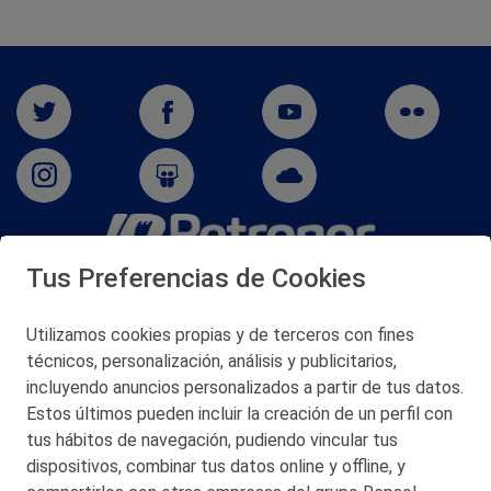
Tus Preferencias de Cookies
San Martín 5-Edificio Muñatones,
48550 Muskiz (Bizkaia)
Telf. 946 357 000
Utilizamos cookies propias y de terceros con fines
© 2026 Petronor S.A.
técnicos, personalización, análisis y publicitarios,
incluyendo anuncios personalizados a partir de tus datos.
Estos últimos pueden incluir la creación de un perfil con
tus hábitos de navegación, pudiendo vincular tus
dispositivos, combinar tus datos online y offline, y
CONTACTO