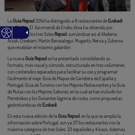
La
Guía Repsol
2014 ha distinguido a 8 restaurantes de
Euskadi
con 3 soles. El Azurmendi de Eneko Atxa ha obtenido por
primera vez los tres Soles
Repsol
, sumándose así al Akelarre,
Arzak, Etxebarri, Martín Berasategui, Mugaritz, Nerua y Zuberoa
que revalidan el máximo galardón.
La nueva
Guía Repsol
se ha presentado consolidando su
formato, más visual y cómodo, estructurado en tres volúmenes
con contenidos separados para facilitar su uso y programar
fácilmente el viaje: Guía de Mapas de Carretera de España y
Portugal, Guía de Turismo con los Mejores Restaurantes y la Guía
de Rutas con los Mejores Sabores, en la cual se han incluido los
Perretxikos y los Guisantes lágrima de costa, como propuestas
gastroturisticas de
Euskadi
.
En esta nueva edición de la
Guía Repsol
, en la que se amplía la
información sobre Portugal, son ya 37 los restaurantes con la
máxima categoría de tres Soles: 33 españoles y 4 lusos. Además,