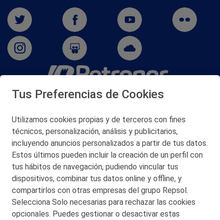
Tus Preferencias de Cookies
San Martín 5-Edificio Muñatones,
48550 Muskiz (Bizkaia)
Telf. 946 357 000
Utilizamos cookies propias y de terceros con fines
© 2026 Petronor S.A.
técnicos, personalización, análisis y publicitarios,
incluyendo anuncios personalizados a partir de tus datos.
Estos últimos pueden incluir la creación de un perfil con
tus hábitos de navegación, pudiendo vincular tus
dispositivos, combinar tus datos online y offline, y
CONTACTO
compartirlos con otras empresas del grupo Repsol.
Selecciona Solo necesarias para rechazar las cookies
MAPA WEB
opcionales. Puedes gestionar o desactivar estas